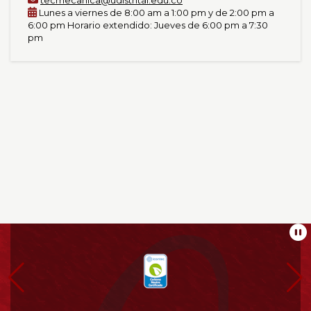
tecmecanica@udistrital.edu.co
Lunes a viernes de 8:00 am a 1:00 pm y de 2:00 pm a
6:00 pm Horario extendido: Jueves de 6:00 pm a 7:30
pm
Información
Pa
pie