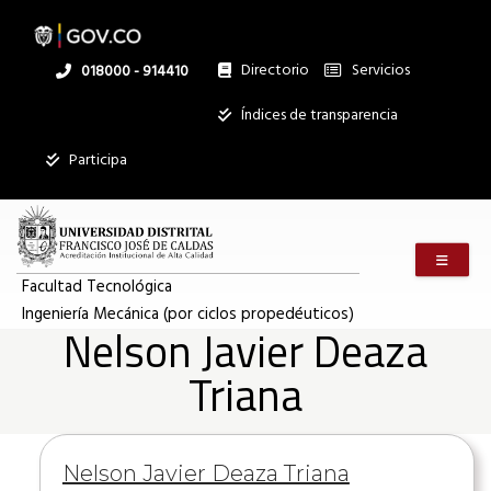
Pasar
al
contenido
principal
Directorio
Servicios
Linea
018000 - 914410
nacional
Institucional
Índices de transparencia
Participa
Menú m
Facultad Tecnológica
Ingeniería Mecánica (por ciclos propedéuticos)
Nelson Javier Deaza
Triana
Información
Nelson Javier Deaza Triana