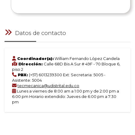
de
Datos de contacto
Coordinador(a):
William Fernando López Candela
Dirección:
Calle 68D Bis A Sur # 49F - 70 Bloque 6,
piso 2
PBX:
(+57) 6013239300 Ext: Secretaria: 5005 -
Asistente: 5004
tecmecanica@udistrital.edu.co
Lunes a viernes de 8:00 am a 1:00 pm y de 2:00 pm a
6:00 pm Horario extendido: Jueves de 6:00 pm a 7:30
pm