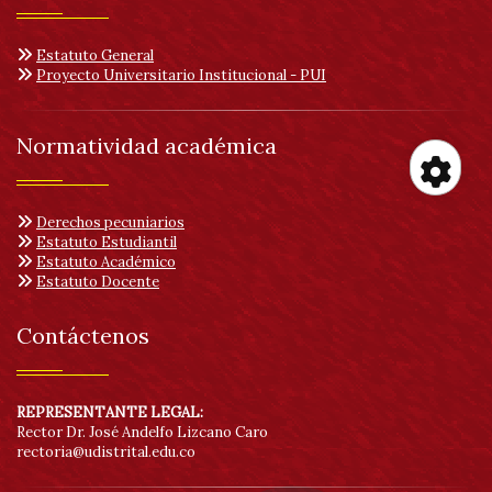
Estatuto General
Proyecto Universitario Institucional - PUI
Normatividad académica
Her
Derechos pecuniarios
Estatuto Estudiantil
Estatuto Académico
de
Estatuto Docente
acc
Contáctenos
REPRESENTANTE LEGAL:
Rector Dr. José Andelfo Lizcano Caro
rectoria@udistrital.edu.co