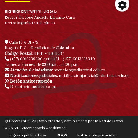
REPRESENTANTE LEGAL:
Her
Rector Dr. José Andelfo Lizcano Caro
rectoria@udistrital.edu.co
de
Calle 13 # 31 -75
acc
Bogotá D.C. - República de Colombia
Código Postal:
111611 - 111611537
(+57) 6013239300
ext: 1421 - (+57) 6013238340
Lunes a viernes de 8:00 a.m. a 5:00 p.m.
Atención al ciudadano:
atencion@udistrital.edu.co
Notificaciones judiciales:
notificacionjudicial@udistrital.edu.co
Botón anticorrupción
Directorio institucional
© Copyright 2020 | Sitio creado y administrado por la Red de Datos
UDNET | Vicerrectoría Académica
Ingreso publicadores
SDQS
Políticas de privacidad