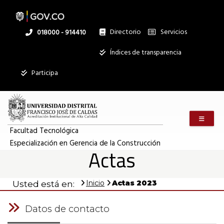
Pasar
al
contenido
principal
Directorio
Servicios
Linea
018000 - 914410
nacional
Institucional
Índices de transparencia
Participa
Menú m
Facultad Tecnológica
Especialización en Gerencia de la Construcción
Actas
Inicio
Actas 2023
Usted está en:
Datos de contacto