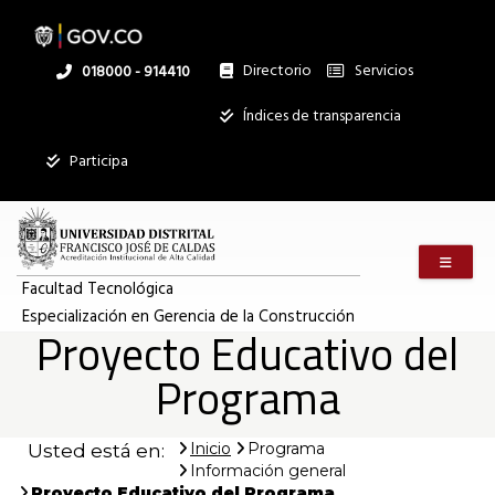
Pasar
al
contenido
principal
Directorio
Servicios
Linea
018000 - 914410
nacional
Institucional
Índices de transparencia
Participa
Menú m
Facultad Tecnológica
Especialización en Gerencia de la Construcción
Proyecto Educativo del
Programa
Inicio
Programa
Usted está en:
Información general
Proyecto Educativo del Programa