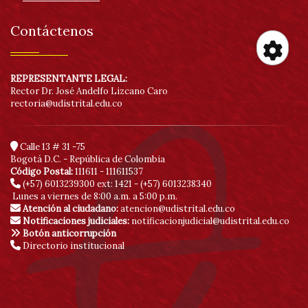
Contáctenos
Her
REPRESENTANTE LEGAL:
Rector Dr. José Andelfo Lizcano Caro
rectoria@udistrital.edu.co
de
acc
Calle 13 # 31 -75
Bogotá D.C. - República de Colombia
Código Postal:
111611 - 111611537
(+57) 6013239300
ext: 1421 - (+57) 6013238340
Lunes a viernes de 8:00 a.m. a 5:00 p.m.
Atención al ciudadano:
atencion@udistrital.edu.co
Notificaciones judiciales:
notificacionjudicial@udistrital.edu.co
Botón anticorrupción
Directorio institucional