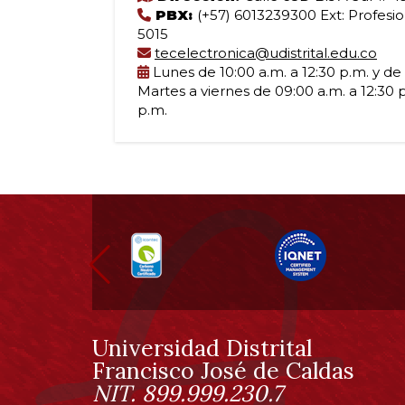
PBX:
(+57) 6013239300 Ext: Profesio
5015
tecelectronica@udistrital.edu.co
Lunes de 10:00 a.m. a 12:30 p.m. y de 
Martes a viernes de 09:00 a.m. a 12:30 p
p.m.
Información
pie
de
página
Universidad Distrital
Información
Francisco José de Caldas
NIT. 899.999.230.7