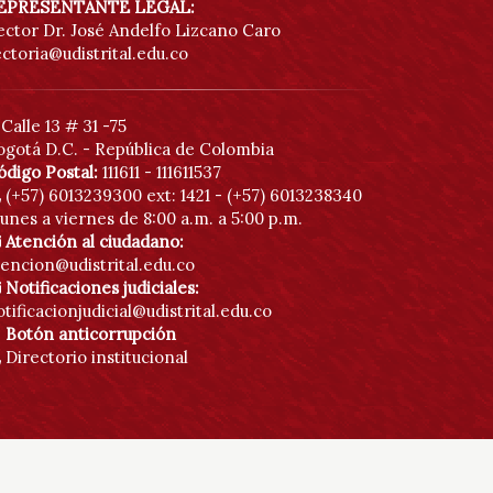
EPRESENTANTE LEGAL:
ector Dr. José Andelfo Lizcano Caro
ectoria@udistrital.edu.co
Calle 13 # 31 -75
ogotá D.C. - República de Colombia
ódigo Postal:
111611 - 111611537
(+57) 6013239300
ext: 1421 - (+57) 6013238340
unes a viernes de 8:00 a.m. a 5:00 p.m.
Atención al ciudadano:
tencion@udistrital.edu.co
Notificaciones judiciales:
tificacionjudicial@udistrital.edu.co
Botón anticorrupción
Directorio institucional
Políticas de privacidad
Contáctenos
Mapa de sitio