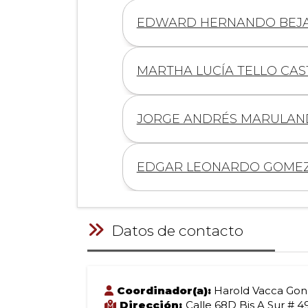
Información
EDWARD HERNANDO BEJ
de
Información
MARTHA LUCÍA TELLO CA
de
Información
JORGE ANDRÉS MARULAND
de
Información
EDGAR LEONARDO GOME
de
Datos de contacto
Coordinador(a):
Harold Vacca Gon
Dirección:
Calle 68D Bis A Sur # 4