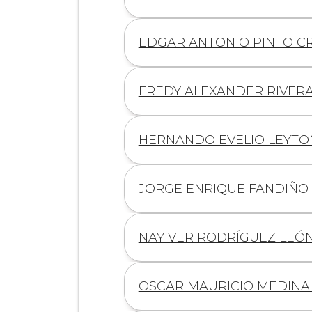
de
Información
EDGAR ANTONIO PINTO C
de
Información
FREDY ALEXANDER RIVERA
de
Información
HERNANDO EVELIO LEYTO
de
Información
JORGE ENRIQUE FANDIÑO 
de
Información
NAYIVER RODRÍGUEZ LEÓ
de
Información
OSCAR MAURICIO MEDIN
de