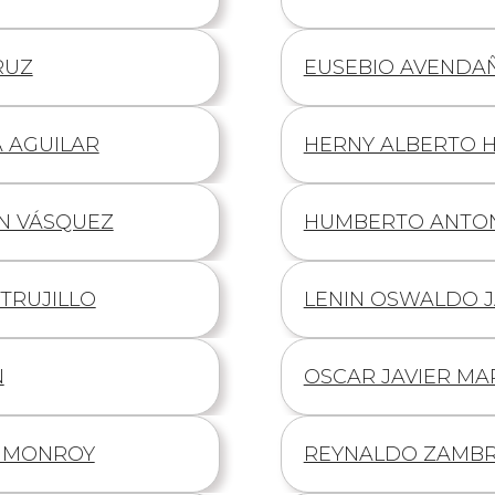
de
RUZ
Información
EUSEBIO AVENDA
de
 AGUILAR
Información
HERNY ALBERTO 
de
N VÁSQUEZ
Información
HUMBERTO ANTON
de
TRUJILLO
Información
LENIN OSWALDO J
de
N
Información
OSCAR JAVIER MA
de
A MONROY
Información
REYNALDO ZAMBR
de