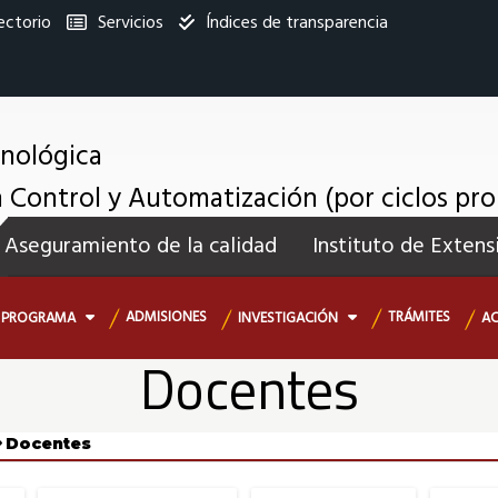
ectorio
Servicios
Índices de transparencia
titucional
cnológica
n Control y Automatización (por ciclos pr
enú
Aseguramiento de la calidad
Instituto de Extens
ecundario
ADMISIONES
TRÁMITES
PROGRAMA
INVESTIGACIÓN
A
Docentes
Docentes