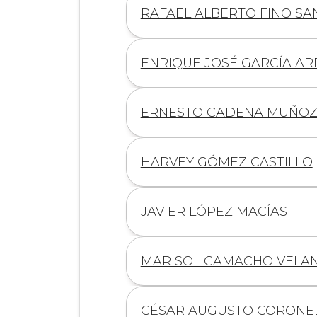
Información
RAFAEL ALBERTO FINO S
de
Información
ENRIQUE JOSÉ GARCÍA A
de
Información
ERNESTO CADENA MUÑO
de
Información
HARVEY GÓMEZ CASTILLO
de
Información
JAVIER LÓPEZ MACÍAS
de
Información
MARISOL CAMACHO VELA
de
Información
CÉSAR AUGUSTO CORONE