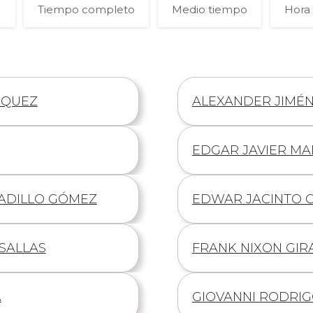
Tiempo completo
Medio tiempo
Hora 
SQUEZ
Información
ALEXANDER JIMÉN
de
Información
EDGAR JAVIER MA
de
ADILLO GÓMEZ
Información
EDWAR JACINTO 
de
SALLAS
Información
FRANK NIXON GIR
de
A
Información
GIOVANNI RODRI
de