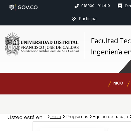
Pasar
Dir
Linea
018000 - 914410
al
nacional
contenido
Ins
Participa
principal
Facultad Te
Ingeniería e
M
s
Navegación
INICIO
principal
Inicio
Programas
Equipo de trabajo
Usted está en: