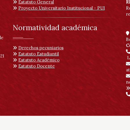
Estatuto General
R
Proyecto Universitario Institucional - PUI
R
r
Normatividad académica
de
B
C
Derechos pecuniarios
Estatuto Estudiantil
21
L
Estatuto Académico
Estatuto Docente
a
no
 | Vicerrectoría Académica
Ingreso publicadores
SDQS