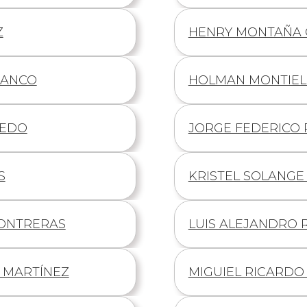
Z
Información
HENRY MONTAÑA 
de
LANCO
Información
HOLMAN MONTIEL
de
CEDO
Información
JORGE FEDERICO
de
S
Información
KRISTEL SOLANG
de
CONTRERAS
Información
LUIS ALEJANDRO 
de
 MARTÍNEZ
Información
MIGUIEL RICARDO
de