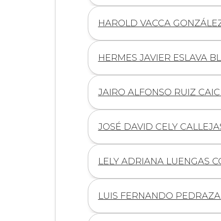
Información
HAROLD VACCA GONZÁLE
de
Información
HERMES JAVIER ESLAVA B
de
Información
JAIRO ALFONSO RUIZ CAI
de
Información
JOSÉ DAVID CELY CALLEJA
de
Información
LELY ADRIANA LUENGAS 
de
Información
LUIS FERNANDO PEDRAZA
de