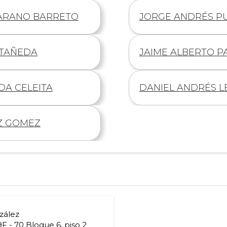
ARANO BARRETO
Información
JORGE ANDRÉS P
de
STAÑEDA
Información
JAIME ALBERTO P
de
A CELEITA
Información
DANIEL ANDRÉS L
de
Z GOMEZ
zález
9F - 70 Bloque 6, piso 2