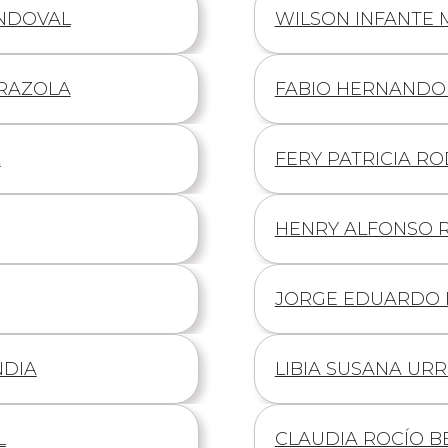
ANDOVAL
Información
WILSON INFANTE
de
RRAZOLA
Información
FABIO HERNANDO
de
Z
Información
FERY PATRICIA R
de
Información
HENRY ALFONSO 
de
Información
JORGE EDUARDO
de
NDIA
Información
LIBIA SUSANA URR
de
L
Información
CLAUDIA ROCÍO B