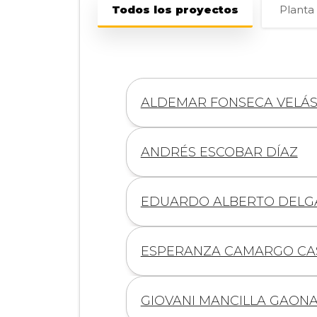
Todos los proyectos
Planta
Información
ALDEMAR FONSECA VELÁ
de
Información
ANDRÉS ESCOBAR DÍAZ
de
Información
EDUARDO ALBERTO DELG
de
Información
ESPERANZA CAMARGO CA
de
Información
GIOVANI MANCILLA GAON
de