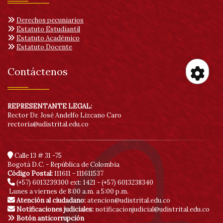
Derechos pecuniarios
Estatuto Estudiantil
Estatuto Académico
Estatuto Docente
Contáctenos
Her
REPRESENTANTE LEGAL:
de
Rector Dr. José Andelfo Lizcano Caro
rectoria@udistrital.edu.co
acc
Calle 13 # 31 -75
Bogotá D.C. - República de Colombia
Código Postal:
111611 - 111611537
(+57) 6013239300
ext: 1421 - (+57) 6013238340
Lunes a viernes de 8:00 a.m. a 5:00 p.m.
Atención al ciudadano:
atencion@udistrital.edu.co
Notificaciones judiciales:
notificacionjudicial@udistrital.edu.co
Botón anticorrupción