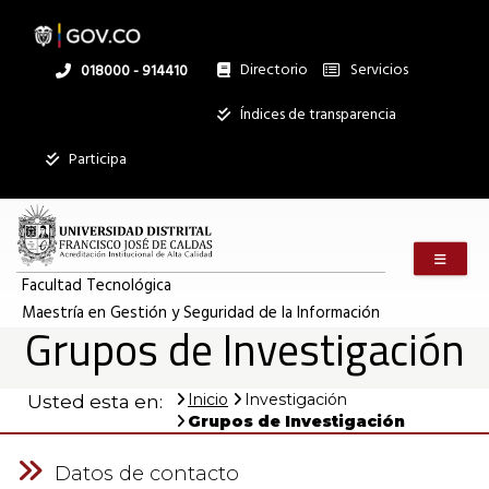
Pasar
al
contenido
principal
Directorio
Servicios
Linea
018000 - 914410
nacional
Institucional
Índices de transparencia
Participa
Menú m
Facultad Tecnológica
Maestría en Gestión y Seguridad de la Información
Grupos de Investigación
Inicio
Investigación
Usted esta en:
Grupos de Investigación
Datos de contacto