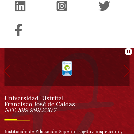
Información
Pa
pie
de
Universidad Distrital
página
Francisco José de Caldas
Información
NIT. 899.999.230.7
Institución de Educación Superior sujeta a inspección y