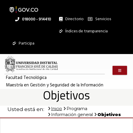
Pasar
al
contenido
principal
Directorio
Servicios
Linea
018000 - 914410
nacional
Institucional
Índices de transparencia
Participa
Menú m
Facultad Tecnológica
Maestría en Gestión y Seguridad de la Información
Objetivos
Inicio
Programa
Usted está en:
Información general
Objetivos