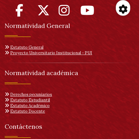
Her
Normatividad General
de
Estatuto General
acc
Proyecto Universitario Institucional - PUI
Normatividad académica
Derechos pecuniarios
Estatuto Estudiantil
Estatuto Académico
Estatuto Docente
Contáctenos