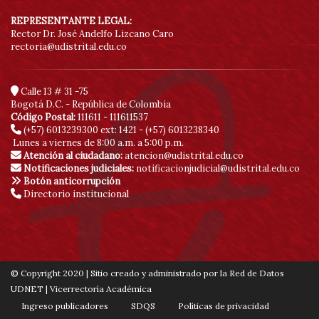
REPRESENTANTE LEGAL:
Rector Dr. José Andelfo Lizcano Caro
rectoria@udistrital.edu.co
Calle 13 # 31 -75
Bogotá D.C. - República de Colombia
Código Postal:
111611 - 111611537
(+57) 6013239300
ext: 1421 - (+57) 6013238340
Lunes a viernes de 8:00 a.m. a 5:00 p.m.
Atención al ciudadano:
atencion@udistrital.edu.co
Notificaciones judiciales:
notificacionjudicial@udistrital.edu.co
Botón anticorrupción
Directorio institucional
© Copyright 2020 | Sitio creado y administrado por la Red de Datos
UDNET | Vicerrectoría Académica
Ingreso publicadores
SDQS
Políticas de privacidad