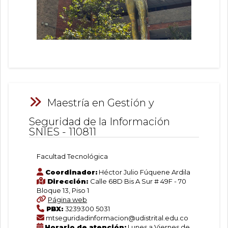
Maestría en Gestión y
Seguridad de la Información
SNIES - 110811
Facultad Tecnológica
Coordinador:
Héctor Julio Fúquene Ardila
Dirección:
Calle 68D Bis A Sur # 49F - 70
Bloque 13, Piso 1
Página web
PBX:
3239300 5031
mtseguridadinformacion@udistrital.edu.co
Horario de atención:
Lunes a Viernes de