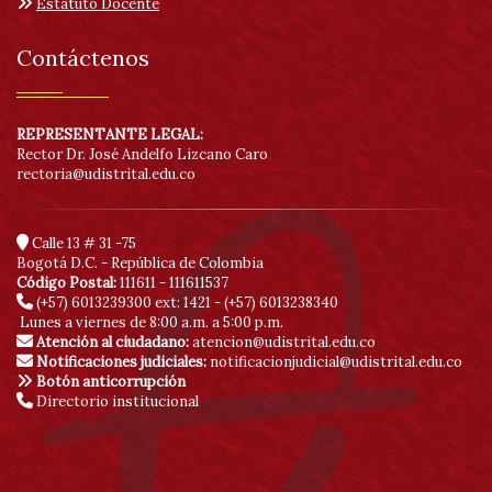
Estatuto Docente
Contáctenos
REPRESENTANTE LEGAL:
Rector Dr. José Andelfo Lizcano Caro
rectoria@udistrital.edu.co
Calle 13 # 31 -75
Bogotá D.C. - República de Colombia
Código Postal:
111611 - 111611537
(+57) 6013239300
ext: 1421 - (+57) 6013238340
Lunes a viernes de 8:00 a.m. a 5:00 p.m.
Atención al ciudadano:
atencion@udistrital.edu.co
Notificaciones judiciales:
notificacionjudicial@udistrital.edu.co
Botón anticorrupción
Directorio institucional