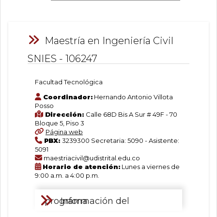
Información:
In
In
In
Maestría en Ingeniería Civil
SNIES - 106247
Maestría
Facultad Tecnológica
Coordinador:
Hernando Antonio Villota
Posso
en
Dirección:
Calle 68D Bis A Sur # 49F - 70
Bloque 5, Piso 3
Página web
Ingeniería
PBX:
3239300 Secretaria: 5090 - Asistente:
5091
maestriacivil@udistrital.edu.co
Horario de atención:
Lunes a viernes de
Civil
9:00 a.m. a 4:00 p.m.
Facultad
Información del programa
Tecnológica