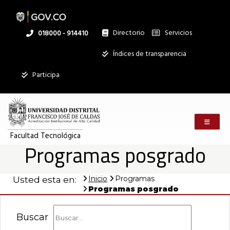
Pasar
al
contenido
principal
Directorio
Servicios
Linea
018000 - 914410
nacional
Institucional
Índices de transparencia
Participa
Menú m
Facultad Tecnológica
Programas posgrado
Inicio
Programas
Usted esta en:
Programas posgrado
Buscar