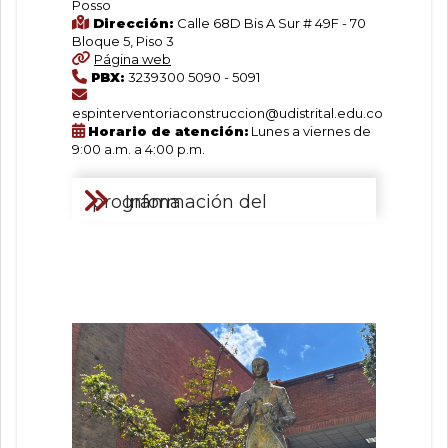
Posso
Dirección:
Calle 68D Bis A Sur # 49F - 70
Bloque 5, Piso 3
Página web
PBX:
3239300 5090 - 5091
espinterventoriaconstruccion@udistrital.edu.co
Horario de atención:
Lunes a viernes de
9:00 a.m. a 4:00 p.m.
Información del programa