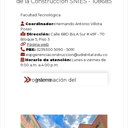
de la Construcción SNIES - 108685
SNIES
106247
Facultad Tecnológica
Norma
Interna
Coordinador:
Hernando Antonio Villota
de
Posso
Creación:
Dirección:
Calle 68D Bis A Sur # 49F - 70
Acuerdo
Bloque 5, Piso 3
006
Página web
de
PBX:
3239300 5090 - 5091
2016
espgerenciaconstruccion@udistrital.edu.co
Registro
Horario de atención:
Lunes a viernes de
Calificado:
9:00 a.m. a 4:00 p.m.
Resolución
010462
Información del programa
de
27
junio
de
2024