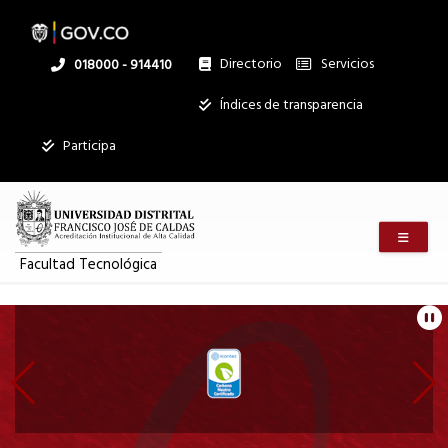
Pasar
al
contenido
principal
Directorio
Servicios
Linea
018000 - 914410
nacional
Institucional
Índices de transparencia
Participa
Menú m
Facultad Tecnológica
Información
Pa
pie
de