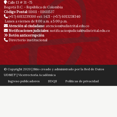
Calle 13 # 31 -75
de
Bogotá D.C. - República de Colombia
Código Postal:
111611 - 111611537
(+57) 6013239300
ext: 1421 - (+57) 6013238340
acc
Lunes a viernes de 8:00 a.m. a 5:00 p.m.
Atención al ciudadano:
atencion@udistrital.edu.co
Notificaciones judiciales:
notificacionjudicial@udistrital.edu.co
Botón anticorrupción
Directorio institucional
© Copyright 2020 | Sitio creado y administrado por la Red de Datos
UDNET | Vicerrectoría Académica
Ingreso publicadores
SDQS
Políticas de privacidad
Contáctenos
Mapa de sitio