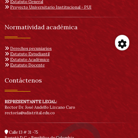
Estatuto General
Proyecto Universitario Institucional - PUI
Normatividad académica
Derechos pecuniarios
Her
Estatuto Estudiantil
Estatuto Académico
Estatuto Docente
de
Contáctenos
acc
REPRESENTANTE LEGAL:
Rector Dr. José Andelfo Lizcano Caro
rectoria@udistrital.edu.co
Calle 13 # 31 -75
Bogotá D.C. - República de Colombia