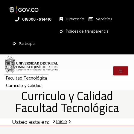
Pasar
al
contenido
principal
Directorio
Servicios
Linea
018000 - 914410
nacional
Institucional
Índices de transparencia
Participa
Menú m
Facultad Tecnológica
Curriculo y Calidad
Curriculo y Calidad
Facultad Tecnológica
Inicio
Usted esta en: