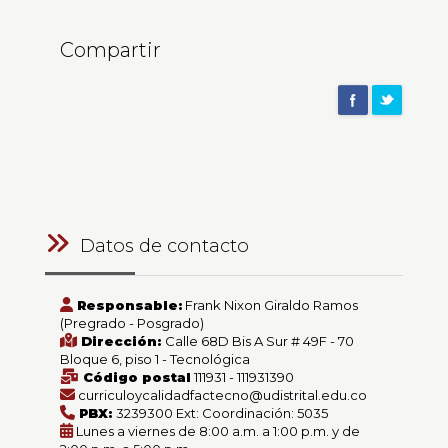
Compartir
Datos de contacto
Responsable:
Frank Nixon Giraldo Ramos
(Pregrado - Posgrado)
Dirección:
Calle 68D Bis A Sur # 49F - 70
Bloque 6, piso 1 - Tecnológica
Código postal
111931 - 111931390
curriculoycalidadfactecno@udistrital.edu.co
PBX:
3239300 Ext: Coordinación: 5035
Lunes a viernes de 8:00 a.m. a 1:00 p.m. y de