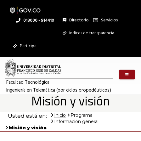
Pasar
al
contenido
principal
Directorio
Servicios
Linea
018000 - 914410
nacional
Institucional
Índices de transparencia
Participa
Menú m
Facultad Tecnológica
Ingeniería en Telemática (por ciclos propedéuticos)
Misión y visión
Inicio
Programa
Usted está en:
Información general
Misión y visión