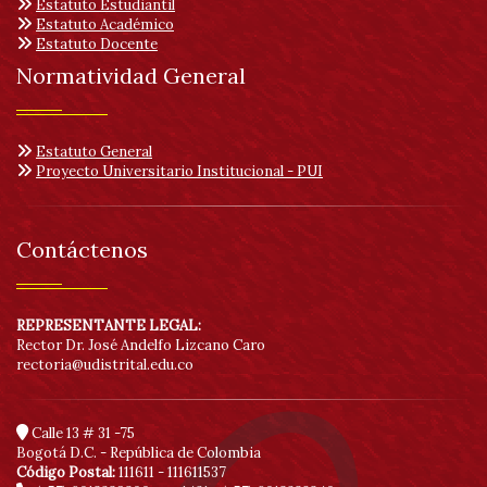
de
Estatuto Estudiantil
Estatuto Académico
acc
Estatuto Docente
Normatividad General
Estatuto General
Proyecto Universitario Institucional - PUI
Contáctenos
REPRESENTANTE LEGAL:
Rector Dr. José Andelfo Lizcano Caro
rectoria@udistrital.edu.co
Calle 13 # 31 -75
Bogotá D.C. - República de Colombia
Código Postal:
111611 - 111611537