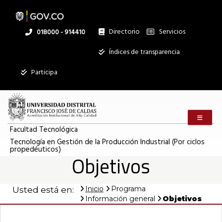
Pasar
al
contenido
principal
Directorio
Servicios
Linea
018000 - 914410
nacional
Institucional
Índices de transparencia
Participa
Menú m
Facultad Tecnológica
Tecnología en Gestión de la Producción Industrial (Por ciclos
propedéuticos)
Objetivos
Inicio
Programa
Usted está en:
Información general
Objetivos