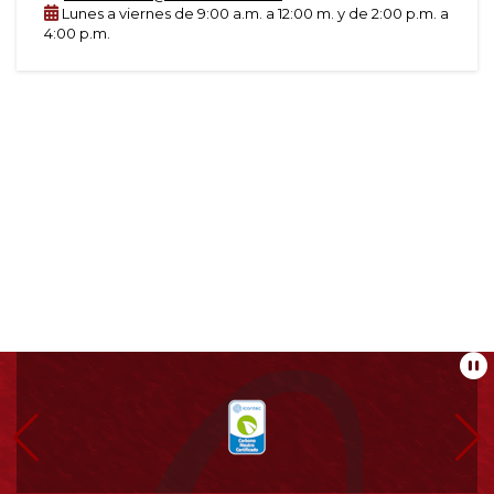
Lunes a viernes de 9:00 a.m. a 12:00 m. y de 2:00 p.m. a
4:00 p.m.
Información
Pa
pie