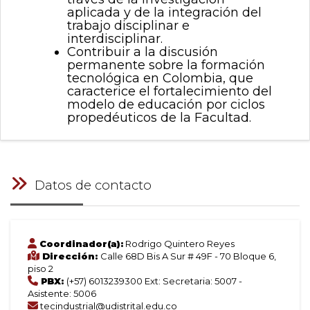
aplicada y de la integración del
trabajo disciplinar e
interdisciplinar.
Contribuir a la discusión
permanente sobre la formación
tecnológica en Colombia, que
caracterice el fortalecimiento del
modelo de educación por ciclos
propedéuticos de la Facultad.
Datos de contacto
Coordinador(a):
Rodrigo Quintero Reyes
Dirección:
Calle 68D Bis A Sur # 49F - 70 Bloque 6,
piso 2
PBX:
(+57) 6013239300 Ext: Secretaria: 5007 -
Asistente: 5006
tecindustrial@udistrital.edu.co