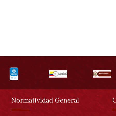
Normatividad General
C