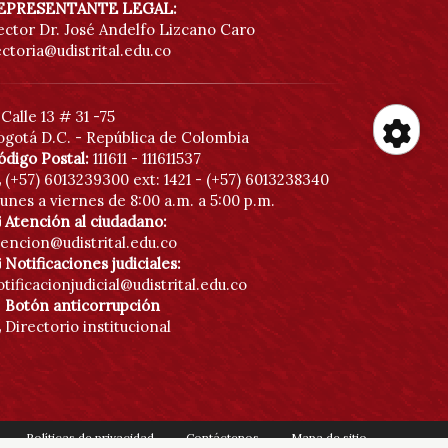
EPRESENTANTE LEGAL:
ector Dr. José Andelfo Lizcano Caro
ectoria@udistrital.edu.co
Calle 13 # 31 -75
ogotá D.C. - República de Colombia
He
ódigo Postal:
111611 - 111611537
(+57) 6013239300
ext: 1421 - (+57) 6013238340
unes a viernes de 8:00 a.m. a 5:00 p.m.
de
Atención al ciudadano:
tencion@udistrital.edu.co
Notificaciones judiciales:
acc
tificacionjudicial@udistrital.edu.co
Botón anticorrupción
Directorio institucional
Políticas de privacidad
Contáctenos
Mapa de sitio