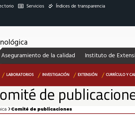
ectorio
Servicios
Índices de transparencia
titucional
cnológica
enú
Aseguramiento de la calidad
Instituto de Extens
ecundario
LABORATORIOS
INVESTIGACIÓN
EXTENSIÓN
CURRÍCULO Y CA
omité de publicacion
ica
Comité de publicaciones