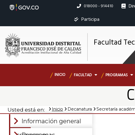
Pasar
Dir
Linea
018000 - 914410
al
nacional
contenido
Ins
Participa
principal
Facultad Te
M
s
Navegación
INICIO
FACULTAD
PROGRAMAS
principal
C
Inicio
Decanatura
Secretaría académ
Usted está en:
Información general