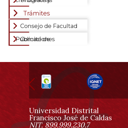
Procesos y cronogramas
Trámites
Consejo de Facultad
Comité de Publicaciones
Información
pie
de
página
Universidad Distrital
Información
Francisco José de Caldas
NIT. 899.999.230.7