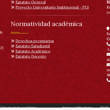
Estatuto General
R
Proyecto Universitario Institucional - PUI
R
r
Normatividad académica
de
B
C
Derechos pecuniarios
Estatuto Estudiantil
21
L
Estatuto Académico
Estatuto Docente
a
no
 | Vicerrectoría Académica
Ingreso publicadores
SDQS