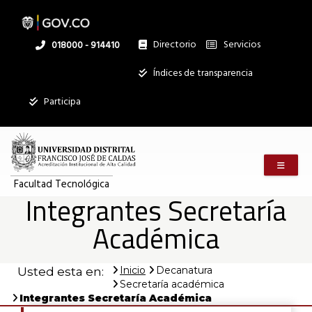
Pasar
al
contenido
principal
Directorio
Servicios
Linea
018000 - 914410
nacional
Institucional
Índices de transparencia
Participa
Menú m
Facultad Tecnológica
Integrantes Secretaría
Académica
Inicio
Decanatura
Usted esta en:
Secretaría académica
Integrantes Secretaría Académica