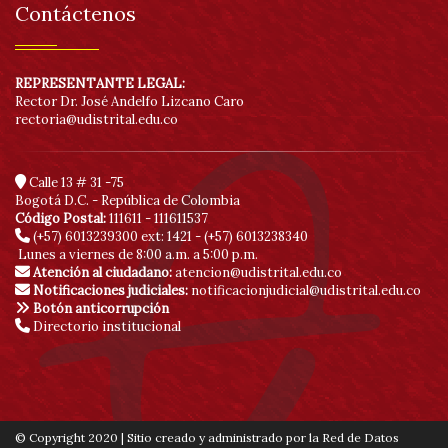
Contáctenos
REPRESENTANTE LEGAL:
Rector Dr. José Andelfo Lizcano Caro
rectoria@udistrital.edu.co
Calle 13 # 31 -75
Bogotá D.C. - República de Colombia
Código Postal:
111611 - 111611537
(+57) 6013239300
ext: 1421 - (+57) 6013238340
Lunes a viernes de 8:00 a.m. a 5:00 p.m.
Atención al ciudadano:
atencion@udistrital.edu.co
Notificaciones judiciales:
notificacionjudicial@udistrital.edu.co
Botón anticorrupción
Directorio institucional
© Copyright 2020 | Sitio creado y administrado por la Red de Datos