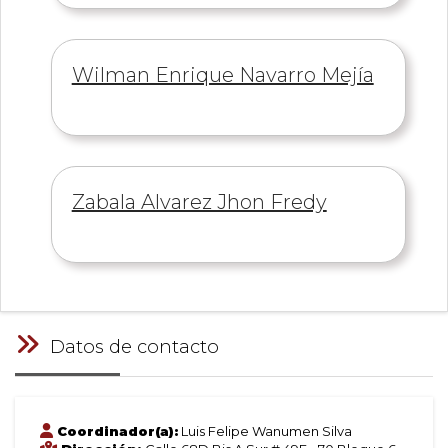
Información
Wilman Enrique Navarro Mejía
de
Información
Zabala Alvarez Jhon Fredy
de
Datos de contacto
Coordinador(a):
Luis Felipe Wanumen Silva