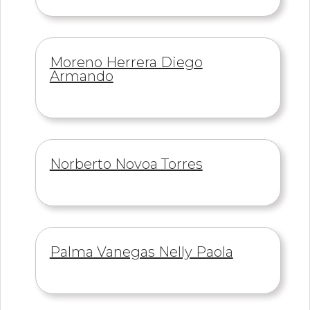
Información
Moreno Herrera Diego
de
Armando
Información
Norberto Novoa Torres
de
Información
Palma Vanegas Nelly Paola
de