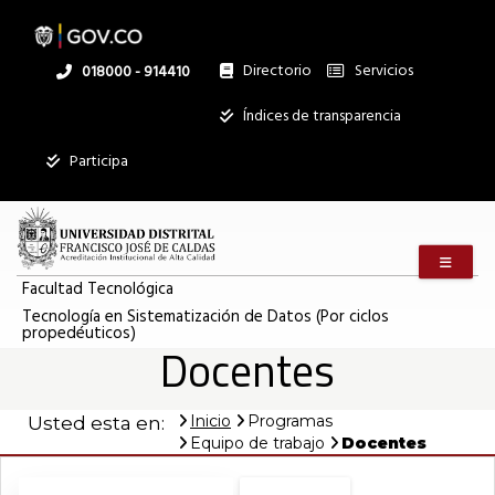
Pasar
al
contenido
principal
Directorio
Servicios
Linea
018000 - 914410
nacional
Institucional
Índices de transparencia
Participa
Menú m
Facultad Tecnológica
Tecnología en Sistematización de Datos (Por ciclos
propedéuticos)
Docentes
Inicio
Programas
Usted esta en:
Equipo de trabajo
Docentes