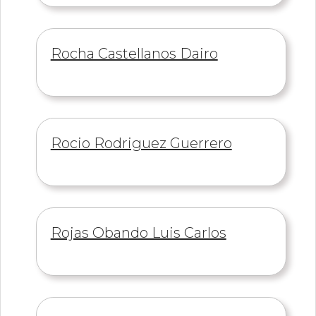
Información
Rocha Castellanos Dairo
de
Información
Rocio Rodriguez Guerrero
de
Información
Rojas Obando Luis Carlos
de