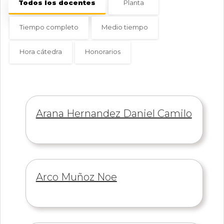
Todos los docentes
Planta
Tiempo completo
Medio tiempo
Hora cátedra
Honorarios
Información
Arana Hernandez Daniel Camilo
de
Información
Arco Muñoz Noe
de