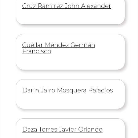
Información
Cruz Ramirez John Alexander
de
Información
Cuéllar Méndez Germán
de
Francisco
Información
Darin Jairo Mosquera Palacios
de
Información
Daza Torres Javier Orlando
de