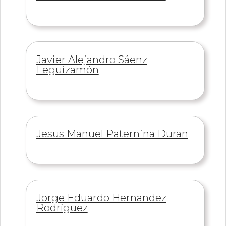
de
Información
Javier Alejandro Sáenz
de
Leguizamón
Información
Jesus Manuel Paternina Duran
de
Información
Jorge Eduardo Hernandez
de
Rodríguez