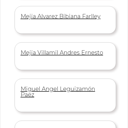
Información
Mejia Alvarez Bibiana Farlley
de
Información
Mejia Villamil Andres Ernesto
de
Información
Miguel Angel Leguizamón
de
Paez