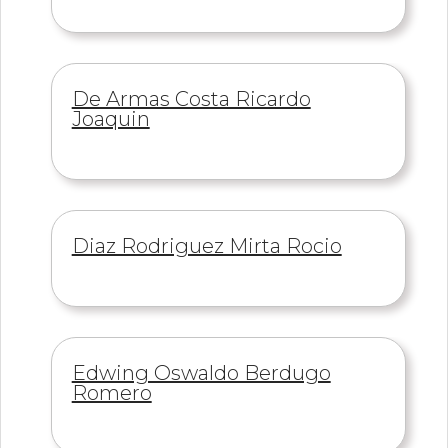
Información
De Armas Costa Ricardo
de
Joaquin
Información
Diaz Rodriguez Mirta Rocio
de
Información
Edwing Oswaldo Berdugo
de
Romero