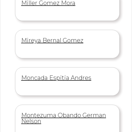
Información
Miller Gomez Mora
de
Información
Mireya Bernal Gomez
de
Información
Moncada Espitia Andres
de
Información
Montezuma Obando German
de
Nelson