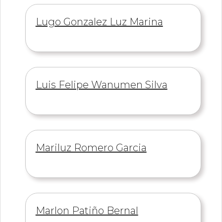
Información
Lugo Gonzalez Luz Marina
de
Información
Luis Felipe Wanumen Silva
de
Información
Mariluz Romero Garcia
de
Información
Marlon Patiño Bernal
de