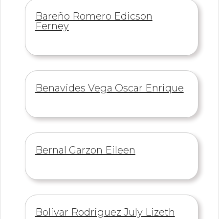
Información
Bareño Romero Edicson
de
Ferney
Información
Benavides Vega Oscar Enrique
de
Información
Bernal Garzon Eileen
de
Información
Bolivar Rodriguez July Lizeth