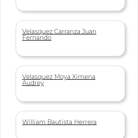
Información
Velasquez Carranza Juan
de
Fernando
Información
Velasquez Moya Ximena
de
Audrey
Información
William Bautista Herrera
de