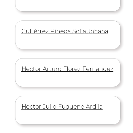
Información
Gutiérrez Pineda Sofía Johana
de
Información
Hector Arturo Florez Fernandez
de
Información
Hector Julio Fuquene Ardila
de