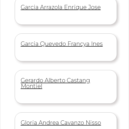
Información
Garcia Arrazola Enrique Jose
de
Información
Garcia Quevedo Francya Ines
de
Información
Gerardo Alberto Castang
de
Montiel
Información
Gloria Andrea Cavanzo Nisso
de