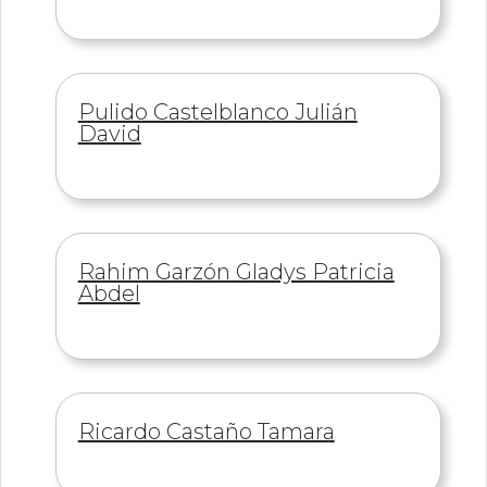
Información
Pulido Castelblanco Julián
de
David
Información
Rahim Garzón Gladys Patricia
de
Abdel
Información
Ricardo Castaño Tamara
de