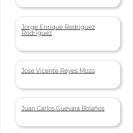
Información
Jorge Enrique Rodriguez
de
Rodriguez
Información
Jose Vicente Reyes Mozo
de
Información
Juan Carlos Guevara Bolaños
de