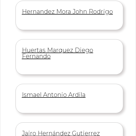
Información
Hernandez Mora John Rodrigo
de
Información
Huertas Marquez Diego
de
Fernando
Información
Ismael Antonio Ardila
de
Información
Jairo Hernández Gutierrez