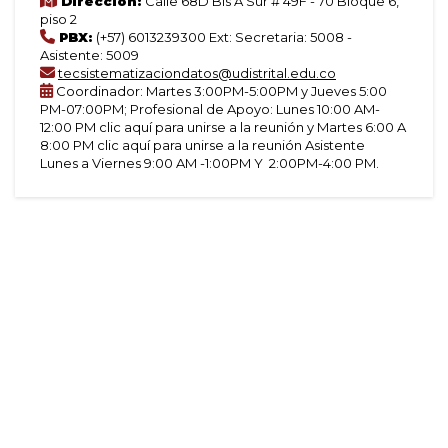
Dirección:
Calle 68D Bis A Sur # 49F - 70 Bloque 6,
piso 2
PBX:
(+57) 6013239300 Ext: Secretaria: 5008 -
Asistente: 5009
tecsistematizaciondatos@udistrital.edu.co
Coordinador: Martes 3:00PM-5:00PM y Jueves 5:00
PM-07:00PM; Profesional de Apoyo: Lunes 10:00 AM-
12:00 PM clic aquí para unirse a la reunión y Martes 6:00 A
8:00 PM clic aquí para unirse a la reunión Asistente
Lunes a Viernes 9:00 AM -1:00PM Y 2:00PM-4:00 PM.