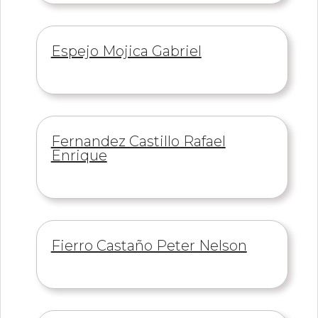
Información
Espejo Mojica Gabriel
de
Información
Fernandez Castillo Rafael
de
Enrique
Información
Fierro Castaño Peter Nelson
de