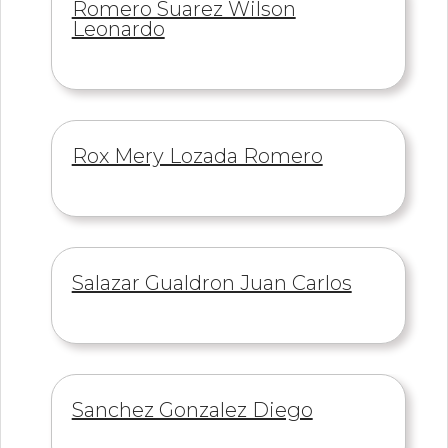
Información
Romero Suarez Wilson
de
Leonardo
Información
Rox Mery Lozada Romero
de
Información
Salazar Gualdron Juan Carlos
de
Información
Sanchez Gonzalez Diego
de