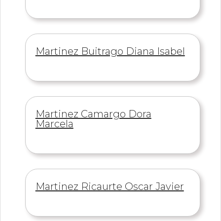
Información
Martinez Buitrago Diana Isabel
de
Información
Martinez Camargo Dora
de
Marcela
Información
Martinez Ricaurte Oscar Javier
de