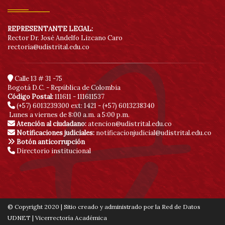
REPRESENTANTE LEGAL:
Rector Dr. José Andelfo Lizcano Caro
rectoria@udistrital.edu.co
Calle 13 # 31 -75
Bogotá D.C. - República de Colombia
Código Postal:
111611 - 111611537
(+57) 6013239300
ext: 1421 - (+57) 6013238340
Lunes a viernes de 8:00 a.m. a 5:00 p.m.
Atención al ciudadano:
atencion@udistrital.edu.co
Notificaciones judiciales:
notificacionjudicial@udistrital.edu.co
Botón anticorrupción
Directorio institucional
© Copyright 2020 | Sitio creado y administrado por la Red de Datos
UDNET | Vicerrectoría Académica