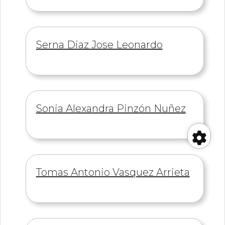
Información
Serna Diaz Jose Leonardo
de
Información
Sonia Alexandra Pinzón Nuñez
de
Her
Información
Tomas Antonio Vasquez Arrieta
de
de
acc