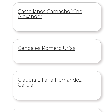
Información
Castellanos Camacho Yino
de
Alexander
Información
Cendales Romero Urias
de
Información
Claudia Liliana Hernandez
de
Garcia