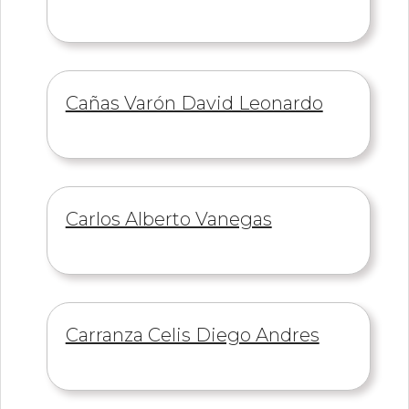
de
Información
Cañas Varón David Leonardo
de
Información
Carlos Alberto Vanegas
de
Información
Carranza Celis Diego Andres
de