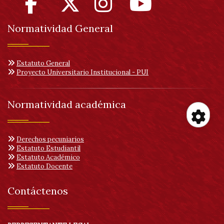
Normatividad General
Estatuto General
Proyecto Universitario Institucional - PUI
Normatividad académica
Her
Derechos pecuniarios
Estatuto Estudiantil
Estatuto Académico
de
Estatuto Docente
acc
Contáctenos