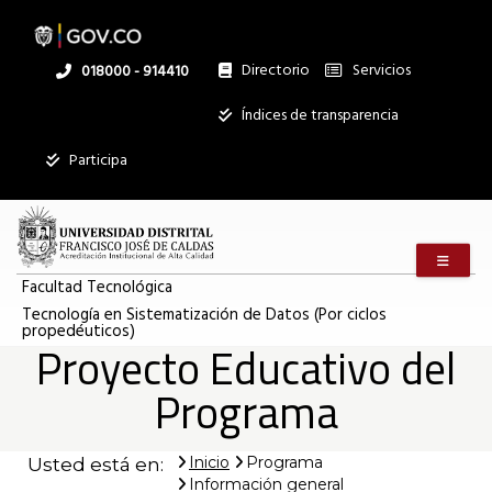
Pasar
al
contenido
principal
Directorio
Servicios
Linea
018000 - 914410
nacional
Institucional
Índices de transparencia
Participa
Menú m
Facultad Tecnológica
Tecnología en Sistematización de Datos (Por ciclos
propedéuticos)
Proyecto Educativo del
Programa
Inicio
Programa
Usted está en:
Información general