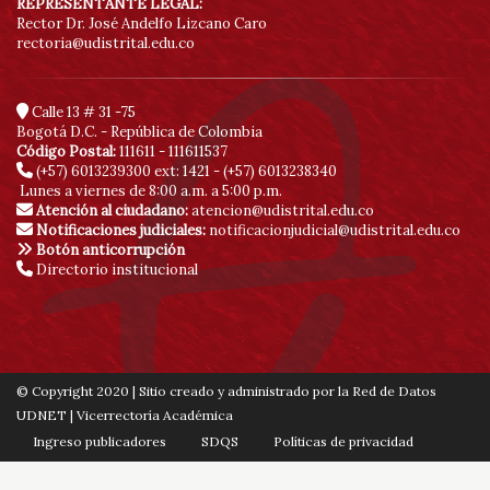
REPRESENTANTE LEGAL:
Rector Dr. José Andelfo Lizcano Caro
rectoria@udistrital.edu.co
Calle 13 # 31 -75
Bogotá D.C. - República de Colombia
Código Postal:
111611 - 111611537
(+57) 6013239300
ext: 1421 - (+57) 6013238340
Lunes a viernes de 8:00 a.m. a 5:00 p.m.
Atención al ciudadano:
atencion@udistrital.edu.co
Notificaciones judiciales:
notificacionjudicial@udistrital.edu.co
Botón anticorrupción
Directorio institucional
© Copyright 2020 | Sitio creado y administrado por la Red de Datos
UDNET | Vicerrectoría Académica
Ingreso publicadores
SDQS
Políticas de privacidad
Contáctenos
Mapa de sitio