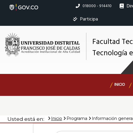
Pasar
Dir
Linea
018000 - 914410
al
nacional
contenido
Ins
Participa
principal
Facultad Te
Tecnología e
M
s
Navegación
INICIO
principal
Inicio
Programa
Información genera
Usted está en: