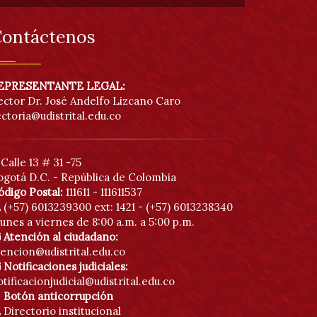
He
de
ontáctenos
acc
EPRESENTANTE LEGAL:
ector Dr. José Andelfo Lizcano Caro
ectoria@udistrital.edu.co
Calle 13 # 31 -75
ogotá D.C. - República de Colombia
ódigo Postal:
111611 - 111611537
(+57) 6013239300
ext: 1421 - (+57) 6013238340
unes a viernes de 8:00 a.m. a 5:00 p.m.
Atención al ciudadano:
tencion@udistrital.edu.co
Notificaciones judiciales:
tificacionjudicial@udistrital.edu.co
Botón anticorrupción
Directorio institucional