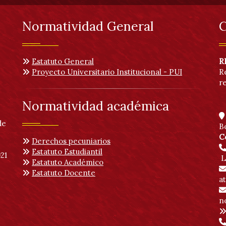
Normatividad General
C
Estatuto General
R
Proyecto Universitario Institucional - PUI
R
r
Normatividad académica
de
B
C
Derechos pecuniarios
Estatuto Estudiantil
21
L
Estatuto Académico
Estatuto Docente
a
no