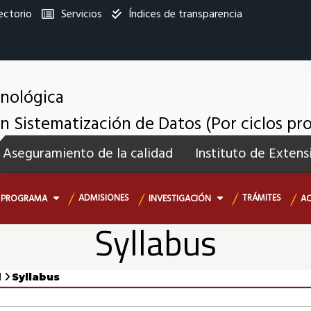
ectorio
Servicios
Índices de transparencia
titucional
cnológica
n Sistematización de Datos (Por ciclos pr
enú
Aseguramiento de la calidad
Instituto de Extens
ecundario
ADMISIONES
TRÁMITES
PROGRAMA
INVESTIGACIÓN
A
Syllabus
l
Syllabus