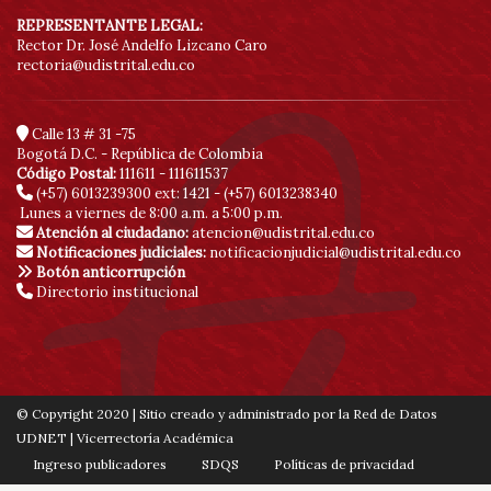
REPRESENTANTE LEGAL:
Rector Dr. José Andelfo Lizcano Caro
rectoria@udistrital.edu.co
Calle 13 # 31 -75
Bogotá D.C. - República de Colombia
Código Postal:
111611 - 111611537
(+57) 6013239300
ext: 1421 - (+57) 6013238340
Lunes a viernes de 8:00 a.m. a 5:00 p.m.
Atención al ciudadano:
atencion@udistrital.edu.co
Notificaciones judiciales:
notificacionjudicial@udistrital.edu.co
Botón anticorrupción
Directorio institucional
© Copyright 2020 | Sitio creado y administrado por la Red de Datos
UDNET | Vicerrectoría Académica
Ingreso publicadores
SDQS
Políticas de privacidad