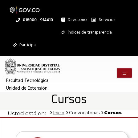
Pasar
al
contenido
principal
Directorio
Servicios
Linea
018000 - 914410
nacional
Institucional
Índices de transparencia
Participa
Menú m
Facultad Tecnológica
Unidad de Extensión
Cursos
Inicio
Convocatorias
Cursos
Usted está en: