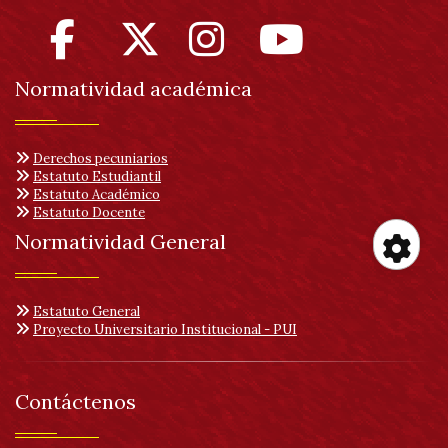
Normatividad académica
Derechos pecuniarios
Estatuto Estudiantil
Estatuto Académico
Estatuto Docente
Normatividad General
Her
Estatuto General
Proyecto Universitario Institucional - PUI
de
acc
Contáctenos