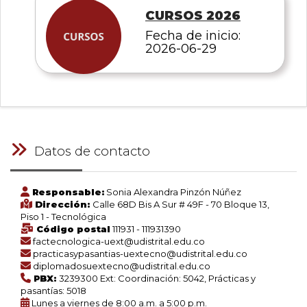
CURSOS 2026
Fecha de inicio:
2026-06-29
Datos de contacto
Responsable:
Sonia Alexandra Pinzón Núñez
Dirección:
Calle 68D Bis A Sur # 49F - 70 Bloque 13,
Piso 1 - Tecnológica
Código postal
111931 - 111931390
factecnologica-uext@udistrital.edu.co
practicasypasantias-uextecno@udistrital.edu.co
diplomadosuextecno@udistrital.edu.co
PBX:
3239300 Ext: Coordinación: 5042, Prácticas y
pasantías: 5018
Lunes a viernes de 8:00 a.m. a 5:00 p.m.