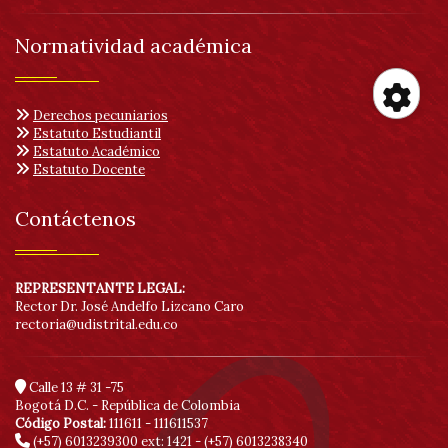
Normatividad académica
Derechos pecuniarios
Her
Estatuto Estudiantil
Estatuto Académico
Estatuto Docente
de
Contáctenos
acc
REPRESENTANTE LEGAL:
Rector Dr. José Andelfo Lizcano Caro
rectoria@udistrital.edu.co
Calle 13 # 31 -75
Bogotá D.C. - República de Colombia
Código Postal:
111611 - 111611537
(+57) 6013239300
ext: 1421 - (+57) 6013238340