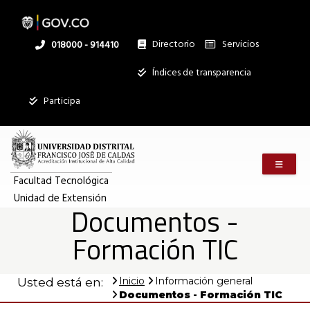
Pasar
al
contenido
principal
Directorio
Servicios
Linea
018000 - 914410
nacional
Institucional
Índices de transparencia
Participa
Menú m
Facultad Tecnológica
Unidad de Extensión
Documentos -
Formación TIC
Inicio
Información general
Usted está en:
Documentos - Formación TIC