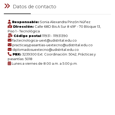
Datos de contacto
Responsable:
Sonia Alexandra Pinzón Núñez
Dirección:
Calle 68D Bis A Sur # 49F - 70 Bloque 13,
Piso 1 - Tecnológica
Código postal
111931 - 111931390
factecnologica-uext@udistrital.edu.co
practicasypasantias-uextecno@udistrital.edu.co
diplomadosuextecno@udistrital.edu.co
PBX:
3239300 Ext: Coordinación: 5042, Prácticas y
pasantías: 5018
Lunes a viernes de 8:00 a.m. a 5:00 p.m.