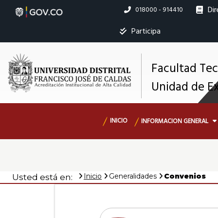
Pasar
Dir
Linea
018000 - 914410
al
nacional
contenido
Ins
Participa
principal
Facultad Te
M
Unidad de E
s
Navegación
INICIO
INFORMACION GENERAL
principal
Inicio
Generalidades
Convenios
Usted está en: