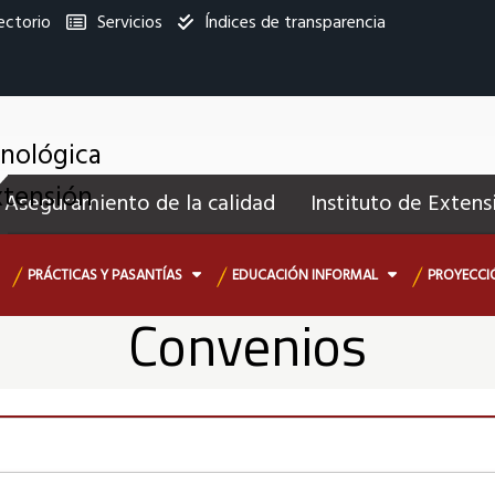
ectorio
Servicios
Índices de transparencia
titucional
cnológica
enú
xtensión
Aseguramiento de la calidad
Instituto de Extens
ecundario
PRÁCTICAS Y PASANTÍAS
EDUCACIÓN INFORMAL
PROYECCI
Convenios