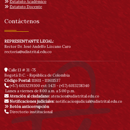
Estatuto Académico
Estatuto Docente
acc
Contáctenos
REPRESENTANTE LEGAL:
Rector Dr. José Andelfo Lizcano Caro
rectoria@udistrital.edu.co
Calle 13 # 31 -75
Bogotá D.C. - República de Colombia
Código Postal:
111611 - 111611537
(+57) 6013239300
ext: 1421 - (+57) 6013238340
Lunes a viernes de 8:00 a.m. a 5:00 p.m.
Atención al ciudadano:
atencion@udistrital.edu.co
Notificaciones judiciales:
notificacionjudicial@udistrital.edu.co
Botón anticorrupción
Directorio institucional