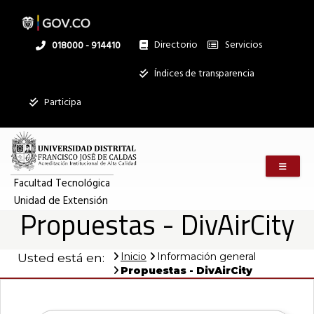
Pasar
al
contenido
principal
Directorio
Servicios
Linea
018000 - 914410
nacional
Institucional
Índices de transparencia
Participa
Menú m
Facultad Tecnológica
Unidad de Extensión
Propuestas - DivAirCity
Inicio
Información general
Usted está en:
Propuestas - DivAirCity