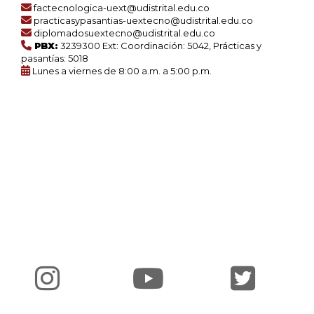
factecnologica-uext@udistrital.edu.co
practicasypasantias-uextecno@udistrital.edu.co
diplomadosuextecno@udistrital.edu.co
PBX:
3239300 Ext: Coordinación: 5042, Prácticas y
pasantías: 5018
Lunes a viernes de 8:00 a.m. a 5:00 p.m.